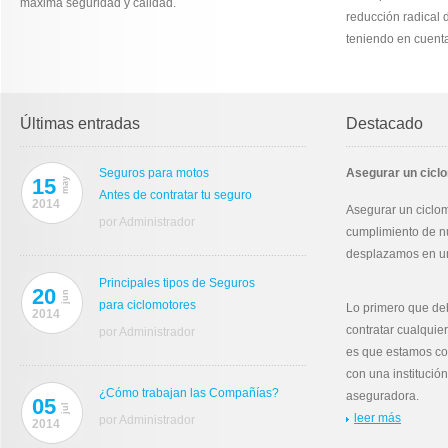
máxima seguridad y calidad.
reducción radical d
teniendo en cuent
Últimas entradas
Destacado
Seguros para motos
Asegurar un ciclo
15
may
Antes de contratar tu seguro
2014
Asegurar un ciclom
por Administrador
cumplimiento de nu
desplazamos en un 
Principales tipos de Seguros
20
jun
para ciclomotores
Lo primero que de
2014
contratar cualquie
por Administrador
es que estamos c
con una instituci
¿Cómo trabajan las Compañías?
aseguradora.
05
jul
leer más
por Administrador
2014