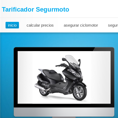
Tarificador Segurmoto
inicio
calcular precios
asegurar ciclomotor
segur