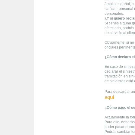
ámbito español, co
carácter personal 
personales.
¿Y si quiero recl
Si tienes alguna q
efectuada, podrás
de servicio al clie
Obviamente, si no 
oficiales pertinent
¿Cómo declaro el 
En caso de siniest
declarar el siniest
tramitación en sini
de siniestros está 
Para descargar un
aquí
¿Cómo pago el s
Actualmente la for
Para ello, deberás 
poder pasar el ca
Podrás cambiar lo