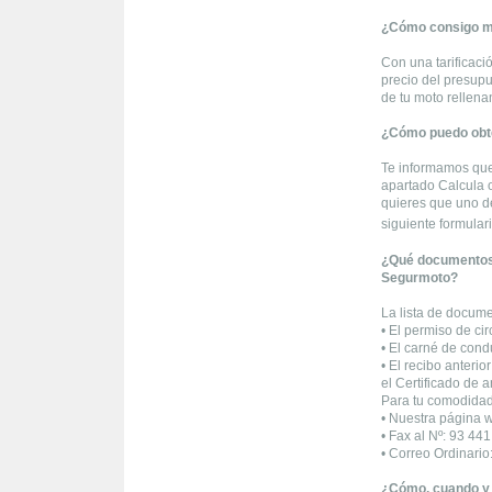
¿Cómo consigo mi
Con una tarificaci
precio del presupu
de tu moto rellen
¿Cómo puedo obte
Te informamos que
apartado Calcula o
quieres que uno d
siguiente formular
¿Qué documentos t
Segurmoto?
La lista de docume
• El permiso de cir
• El carné de cond
• El recibo anterio
el Certificado de 
Para tu comodidad
• Nuestra página 
• Fax al Nº: 93 44
• Correo Ordinari
¿Cómo, cuando y 