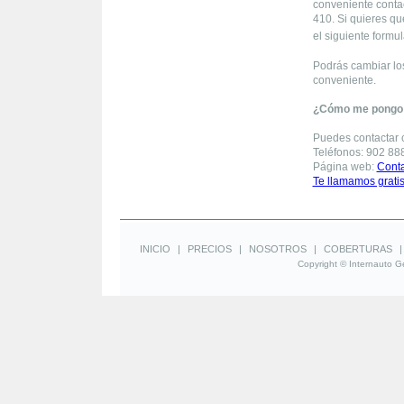
conveniente contac
410. Si quieres q
el siguiente formul
Podrás cambiar lo
conveniente.
¿Cómo me pongo 
Puedes contactar c
Teléfonos: 902 88
Página web:
Conta
Te llamamos grati
INICIO
|
PRECIOS
|
NOSOTROS
|
COBERTURAS
Copyright © Internauto Ge