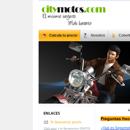
Calcula tu precio
Nosotros
Cobert
I
Preguntas fre
Te llamamos gratis
¿Qué es Segurmo
Click aquí
y te llamaremos GRATIS