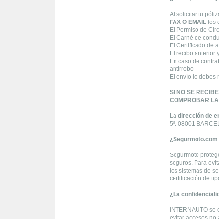
Al solicitar tu pó
FAX O EMAIL
los 
El Permiso de Circu
El Carné de condu
El Certificado de 
El recibo anterior 
En caso de contrat
antirrobo
El envío lo debes 
SI NO SE RECIB
COMPROBAR LA V
La
dirección de e
5ª. 08001 BARC
¿Segurmoto.com 
Segurmoto protege 
seguros. Para evit
los sistemas de s
certificación de t
¿La confidenciali
INTERNAUTO se com
evitar accesos no a