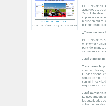
INTERNAUTO es una
acuerdos estratég
Servicio ha desar
implantar a nivel
reducción radical 
www.internauto.com
estándares de cali
Ahorra también en el seguro de tu coche
¿Cómo funciona
INTERNAUTO funcio
en Internet y ampl
parte del mundo, y
se presente en el 
¿Qué ventajas tie
Transparencia, pr
como son los segur
Puedes diseñar en 
seguro de moto a t
son mínimos y la d
mejor servicio pos
¿Qué Compañía m
La aseguradora es
las autoridades de
solvencia, solidez