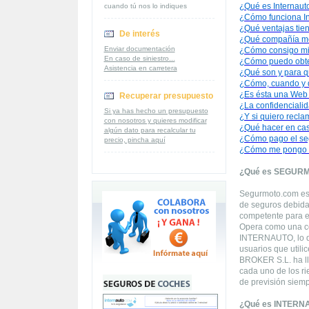
¿Qué es Internaut
cuando tú nos lo indiques
¿Cómo funciona In
¿Qué ventajas tien
De interés
¿Qué compañía m
Enviar documentación
¿Cómo consigo mi
En caso de siniestro...
¿Cómo puedo obte
Asistencia en carretera
¿Qué son y para q
¿Cómo, cuando y d
¿Es ésta una Web
Recuperar presupuesto
¿La confidencialid
Si ya has hecho un presupuesto
¿Y si quiero recla
con nosotros y quieres modificar
¿Qué hacer en cas
algún dato para recalcular tu
¿Cómo pago el se
precio, pincha aquí
¿Cómo me pongo e
¿Qué es SEGUR
Segurmoto.com es 
de seguros debida
competente para el
Opera como una corr
INTERNAUTO, lo qu
usuarios que utili
BROKER S.L. ha ll
cada uno de los ri
de previsión siemp
¿Qué es INTERN