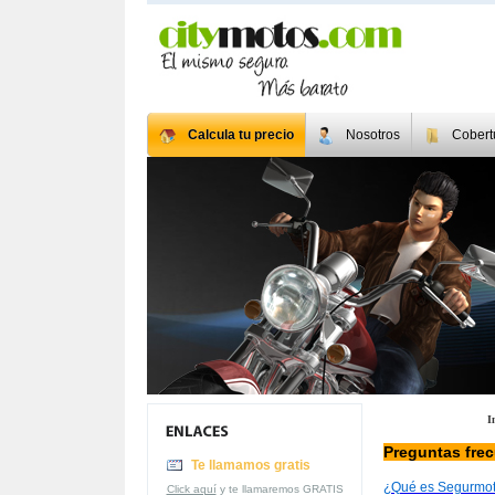
Calcula tu precio
Nosotros
Cobert
I
Preguntas fre
Te llamamos gratis
¿Qué es Segurmo
Click aquí
y te llamaremos GRATIS