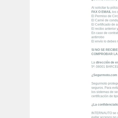
Al solicitar tu pó
FAX O EMAIL
los 
El Permiso de Circu
El Carné de condu
El Certificado de 
El recibo anterior 
En caso de contrat
antirrobo
El envío lo debes 
SI NO SE RECIB
COMPROBAR LA V
La
dirección de e
5ª. 08001 BARC
¿Segurmoto.com 
Segurmoto protege 
seguros. Para evit
los sistemas de s
certificación de t
¿La confidenciali
INTERNAUTO se com
evitar accesos no a