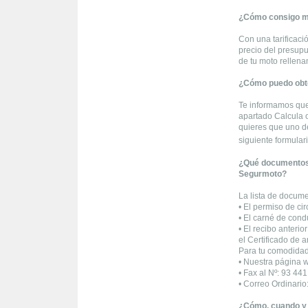
¿Cómo consigo mi
Con una tarificaci
precio del presupu
de tu moto rellen
¿Cómo puedo obte
Te informamos que
apartado Calcula o
quieres que uno d
siguiente formular
¿Qué documentos t
Segurmoto?
La lista de docume
• El permiso de cir
• El carné de cond
• El recibo anterio
el Certificado de 
Para tu comodidad
• Nuestra página 
• Fax al Nº: 93 44
• Correo Ordinari
¿Cómo, cuando y 