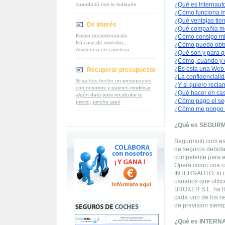
¿Qué es Internaut
cuando tú nos lo indiques
¿Cómo funciona In
¿Qué ventajas tien
De interés
¿Qué compañía m
Enviar documentación
¿Cómo consigo mi
En caso de siniestro...
¿Cómo puedo obte
Asistencia en carretera
¿Qué son y para q
¿Cómo, cuando y d
¿Es ésta una Web
Recuperar presupuesto
¿La confidencialid
Si ya has hecho un presupuesto
¿Y si quiero recla
con nosotros y quieres modificar
¿Qué hacer en cas
algún dato para recalcular tu
¿Cómo pago el se
precio, pincha aquí
¿Cómo me pongo e
¿Qué es SEGUR
Segurmoto.com es 
de seguros debida
competente para el
Opera como una corr
INTERNAUTO, lo qu
usuarios que utili
BROKER S.L. ha ll
cada uno de los ri
de previsión siemp
¿Qué es INTERN