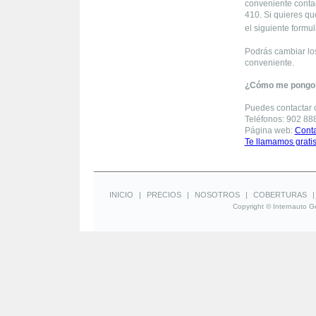
conveniente contac
410. Si quieres q
el siguiente formul
Podrás cambiar lo
conveniente.
¿Cómo me pongo 
Puedes contactar c
Teléfonos: 902 88
Página web:
Conta
Te llamamos grati
INICIO
|
PRECIOS
|
NOSOTROS
|
COBERTURAS
Copyright © Internauto Ge