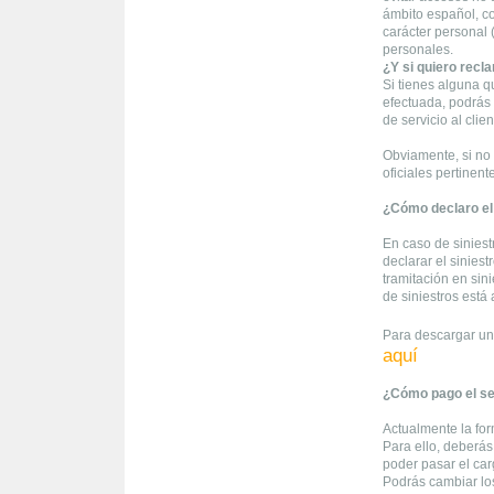
ámbito español, co
carácter personal 
personales.
¿Y si quiero recl
Si tienes alguna q
efectuada, podrás
de servicio al clie
Obviamente, si no 
oficiales pertinent
¿Cómo declaro el 
En caso de siniest
declarar el siniest
tramitación en sini
de siniestros está 
Para descargar un
aquí
¿Cómo pago el s
Actualmente la for
Para ello, deberás 
poder pasar el ca
Podrás cambiar lo