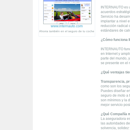
INTERNAUTO es una
acuerdos estratég
Servicio ha desar
implantar a nivel
reducción radical 
www.internauto.com
estándares de cali
Ahorra también en el seguro de tu coche
¿Cómo funciona
INTERNAUTO funcio
en Internet y ampl
parte del mundo, y
se presente en el 
¿Qué ventajas tie
Transparencia, pr
como son los segur
Puedes diseñar en 
seguro de moto a t
son mínimos y la d
mejor servicio pos
¿Qué Compañía m
La aseguradora es
las autoridades de
solvencia, solidez