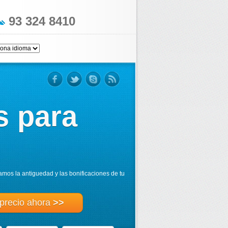
93 324 8410
s para
amos la antiguedad y las bonificaciones de tu
 precio ahora
>>