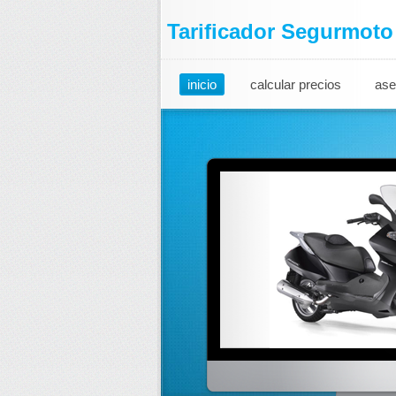
Tarificador Segurmoto
inicio
calcular precios
ase