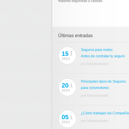
máxima seguridad y calidad.
Últimas entradas
Seguros para motos
15
may
Antes de contratar tu seguro
2014
por Administrador
Principales tipos de Seguros
20
jun
para ciclomotores
2014
por Administrador
¿Cómo trabajan las Compañí
05
jul
por Administrador
2014