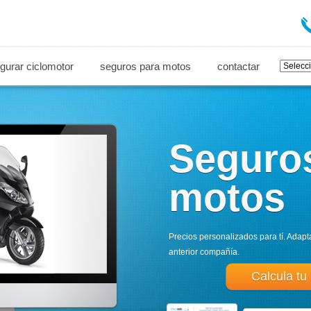
gurar ciclomotor
seguros para motos
contactar
Seguro
motos
Precios personalizados para tí. Adapt
anterior compañía.
Calcula tu