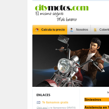
Calcula tu precio
Nosotros
Cobert
I
Siniestros
Te llamamos gratis
Asistencia en 
Click aquí
y te llamaremos GRATIS