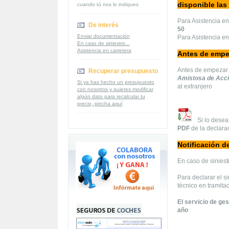
disponible las 
cuando tú nos lo indiques
Para Asistencia en
De interés
50
Enviar documentación
Para Asistencia en
En caso de siniestro...
Asistencia en carretera
Antes de empe
Antes de empezar 
Recuperar presupuesto
Amistosa de Acci
Si ya has hecho un presupuesto
al extranjero
con nosotros y quieres modificar
algún dato para recalcular tu
precio, pincha aquí
Si lo deseas
PDF
de la declara
Notificación de
En caso de siniest
Para declarar el si
técnico en tramita
El servicio de ges
año